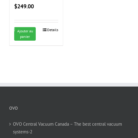
$
249.00
Details
Ajouter au
panier
OVO
OVO Central Vacuum Canada – The best central vacuum
systems-2