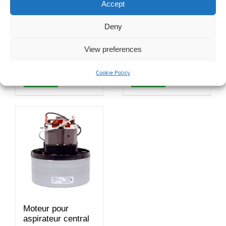
électronique pour
électronique pour
Accept
aspirateur central
aspirateur central
OVO
OVO (6114-18HF)
Deny
$
109.00
$
150.00
View preferences
Details
Details
Ajouter au
Ajouter au
Cookie Policy
panier
panier
Moteur pour
aspirateur central