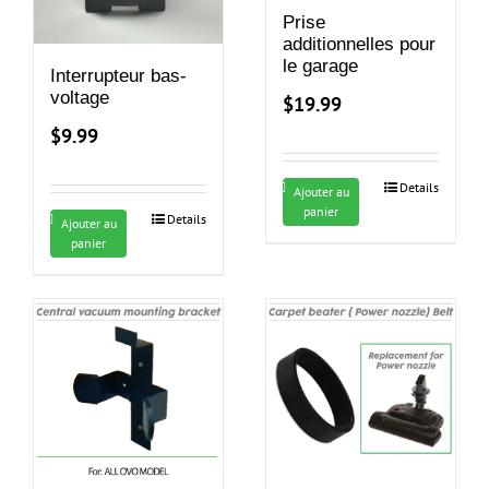
Prise
additionnelles pour
le garage
Interrupteur bas-
voltage
$
19.99
$
9.99
Details
Ajouter au
panier
Details
Ajouter au
panier