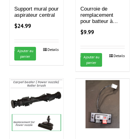
Support mural pour
Courroie de
aspirateur central
remplacement
pour batteur à
$
24.99
tapis électrique
$
9.99
Details
Ajouter au
Details
panier
Ajouter au
panier