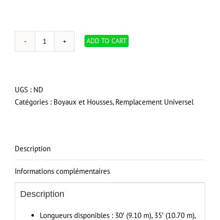
ADD TO CART
quantité
de
Boyau
universel
UGS :
ND
haut-
Catégories :
Boyaux et Housses
,
Remplacement Universel
voltage
pour
aspirateur
central
Description
Informations complémentaires
Description
Longueurs disponibles : 30′ (9.10 m), 35′ (10.70 m),