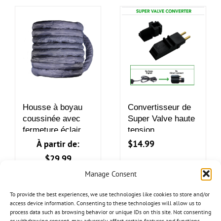
Housse à boyau
Convertisseur de
coussinée avec
Super Valve haute
fermeture éclaire,
tension
lavable à la
À partir de:
$
14.99
machinne
$
29.99
Manage Consent
Details
Ajouter au
panier
To provide the best experiences, we use technologies like cookies to store and/or
Details
Ce
Add to cart
access device information. Consenting to these technologies will allow us to
produit
process data such as browsing behavior or unique IDs on this site. Not consenting
or withdrawing consent, may adversely affect certain features and functions.