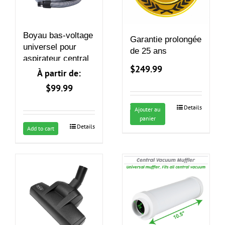
Boyau bas-voltage
Garantie prolongée
universel pour
de 25 ans
aspirateur central
$
249.99
À partir de:
$
99.99
Details
Ajouter au
panier
Details
Ce
Add to cart
produit
a
plusieurs
variations.
Les
options
peuvent