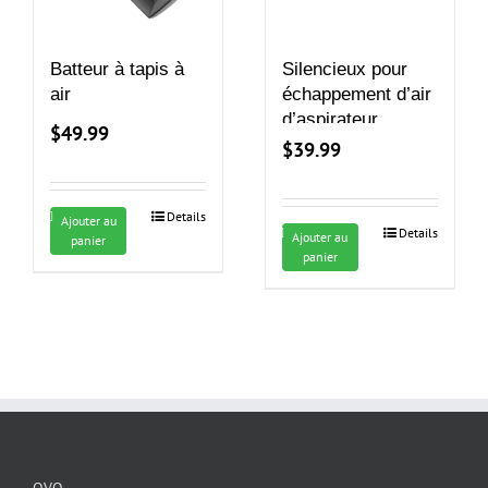
être
choisies
sur
Batteur à tapis à
Silencieux pour
la
air
échappement d’air
page
d’aspirateur
$
49.99
du
central
$
39.99
produit
Details
Ajouter au
Details
Ajouter au
panier
panier
OVO