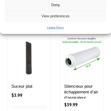
Deny
Details
Ajouter au
panier
View preferences
Details
Ajouter au
panier
Cookie Policy
Suceur plat
Silencieux pour
échappement d’air
$
3.99
d’aspirateur
central
$
39.99