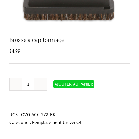
Brosse à capitonnage
$
4.99
AJOUTER AU PANIER
quantité
de
Brosse
à
UGS :
OVO ACC-278-BK
capitonnage
Catégorie :
Remplacement Universel