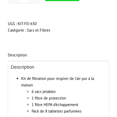
quantité
de
Ensemble
de
UGS :
KIT-FD-630
filtration
Catégorie :
Sacs et Filtres
pour
OVO-
630ST-
25B
Description
/
OVO-
Description
700st-
Kit de filtration pour respirer de l’air pur à la
25H
maison
6 sacs jetables
1 filtre de protection
1 filtre HEPA d’échappement
Pack de 8 tablettes parfumées