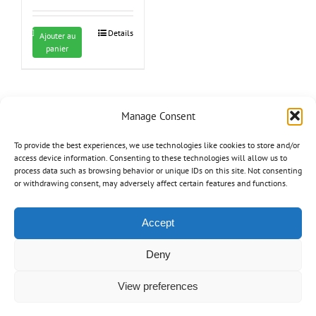
Details
Ajouter au
panier
Manage Consent
Share On
Tweet This
To provide the best experiences, we use technologies like cookies to store and/or
Facebook
Product
access device information. Consenting to these technologies will allow us to
process data such as browsing behavior or unique IDs on this site. Not consenting
or withdrawing consent, may adversely affect certain features and functions.
Email This
Pin This Product
Product
Accept
Deny
Produits similaires
View preferences