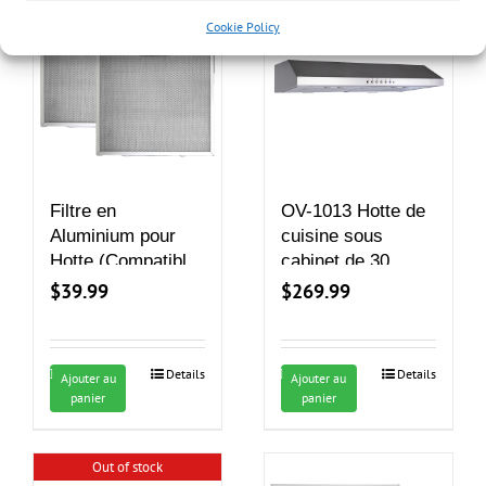
Cookie Policy
Filtre en
OV-1013 Hotte de
Aluminium pour
cuisine sous
Hotte (Compatible
cabinet de 30
avec OV-1013 et
pouces
$
39.99
$
269.99
OV-1016)
Details
Details
Ajouter au
Ajouter au
panier
panier
Out of stock