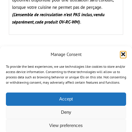
lorsque votre cuisine ne permet pas de perçage.
(L’ensemble de recirculation n’est PAS inclus, vendu
séparément, code produit OV-RC-WM)
.
Manage Consent
Share On
Tweet This
Facebook
Product
To provide the best experiences, we use technologies like cookies to store and/or
access device information. Consenting to these technologies will allow us to
process data such as browsing behavior or unique IDs on this site. Not consenting
Email This
Pin This Product
or withdrawing consent, may adversely affect certain features and functions.
Product
Accept
Deny
Produits similaires
View preferences