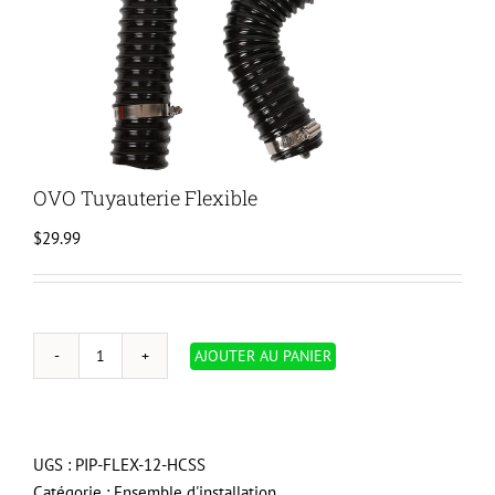
OVO Tuyauterie Flexible
$
29.99
AJOUTER AU PANIER
quantité
de
OVO
Tuyauterie
UGS :
PIP-FLEX-12-HCSS
Flexible
Catégorie :
Ensemble d'installation