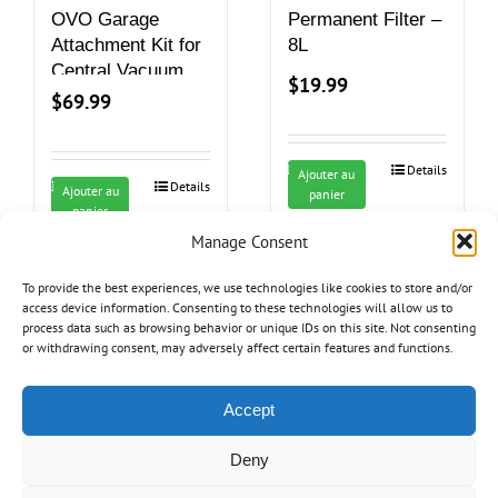
OVO Garage
Permanent Filter –
Attachment Kit for
8L
Central Vacuum
$
19.99
Systems – Ideal
$
69.99
for Concrete, Hard
Surfaces and
Details
carpets
Ajouter au
Details
Ajouter au
panier
panier
Manage Consent
To provide the best experiences, we use technologies like cookies to store and/or
access device information. Consenting to these technologies will allow us to
process data such as browsing behavior or unique IDs on this site. Not consenting
or withdrawing consent, may adversely affect certain features and functions.
Accept
Deny
OVO Universal