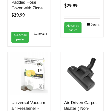
Padded Hose
$
29.99
Cover with Zipper,
Machine Washable
$
29.99
– 30′
Details
Ajouter au
panier
Details
Ajouter au
panier
Universal Vacuum
Air-Driven Carpet
air Freshener -
Beater ( Non-