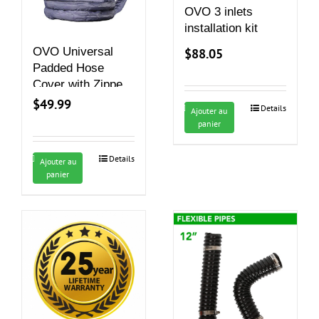
OVO 3 inlets
installation kit
OVO Universal
$
88.05
Padded Hose
Cover with Zipper,
Machine Washable
$
49.99
Details
Ajouter au
– 40′
panier
Details
Ajouter au
panier