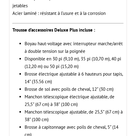
d’accessoires
jetables
Carpet
Acier laminé : résistant à l’usure et à la corrosion
Deluxe
—
Trousse d’accessoires Deluxe Plus incluse :
Idéal
pour
Boyau haut-voltage avec interrupteur marche/arrêt
les
à double tension sur la poignée
surfaces
Disponible en 30 pi (9,10 m), 35 pi (10,70 m), 40 pi
dures
(12,20 m) ou 50 pi (15,20 m)
et
Brosse électrique ajustable à 6 hauteurs pour tapis,
les
14” (35.56 cm)
tapis
Brosse de sol avec poils de cheval, 12” (30 cm)
Manchon télescopique électrique ajustable, de
25,5” (67 cm) à 38” (100 cm)
Manchon télescopique ajustable, de 25,5” (67 cm) à
38” (100 cm)
Brosse à capitonnage avec poils de cheval, 5” (14
cm)