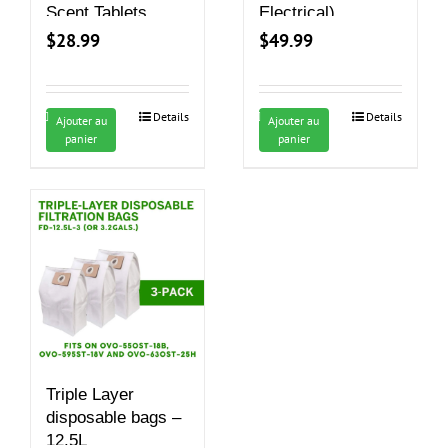
Scent Tablets
Electrical)
$
28.99
$
49.99
Details
Details
Ajouter au
Ajouter au
panier
panier
Triple Layer
disposable bags –
12.5L