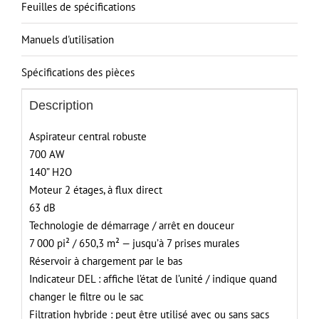
Feuilles de spécifications
/
6,6
Manuels d'utilisation
gal,
puissance
Spécifications des pièces
d’aspiration
de
Description
140”
H2O,
Aspirateur central robuste
couvre
700 AW
jusqu’à
140” H2O
7
Moteur 2 étages, à flux direct
000
63 dB
pi²
Technologie de démarrage / arrêt en douceur
/
7 000 pi² / 650,3 m² — jusqu’à 7 prises murales
650,3
Réservoir à chargement par le bas
m²
Indicateur DEL : affiche l’état de l’unité / indique quand
+
changer le filtre ou le sac
trousse
Filtration hybride : peut être utilisé avec ou sans sacs